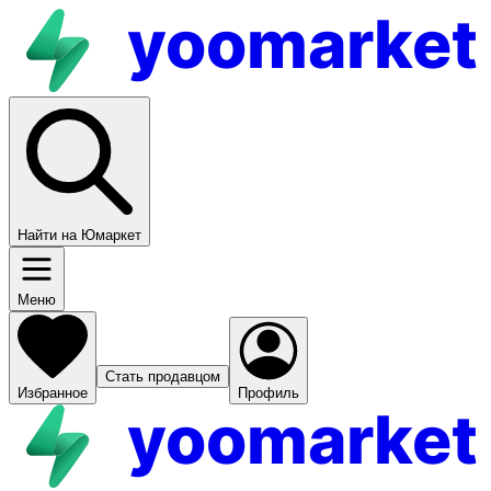
yoomarket
Найти на Юмаркет
Меню
Стать продавцом
Избранное
Профиль
yoomarket