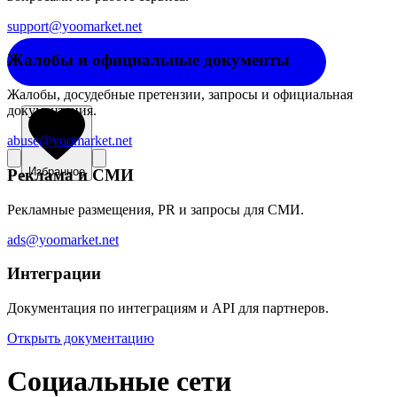
support@yoomarket.net
Жалобы и официальные документы
Жалобы, досудебные претензии, запросы и официальная
документация.
abuse@yoomarket.net
Избранное
Реклама и СМИ
Рекламные размещения, PR и запросы для СМИ.
ads@yoomarket.net
Интеграции
Документация по интеграциям и API для партнеров.
Открыть документацию
Социальные сети