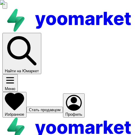
yoomarket
Найти на Юмаркет
Меню
Стать продавцом
Избранное
Профиль
yoomarket