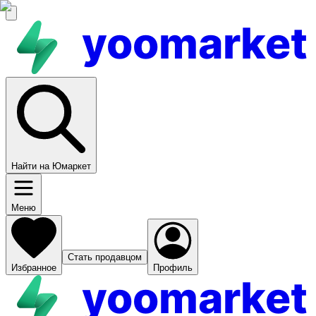
yoomarket
Найти на Юмаркет
Меню
Стать продавцом
Избранное
Профиль
yoomarket