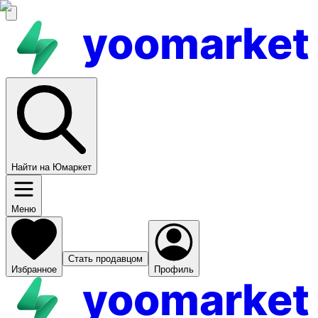
yoomarket
Найти на Юмаркет
Меню
Стать продавцом
Избранное
Профиль
yoomarket