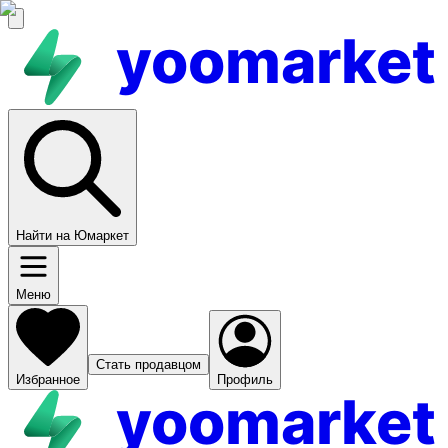
yoomarket
Найти на Юмаркет
Меню
Стать продавцом
Избранное
Профиль
yoomarket