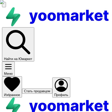
yoomarket
Найти на Юмаркет
Меню
Стать продавцом
Избранное
Профиль
yoomarket