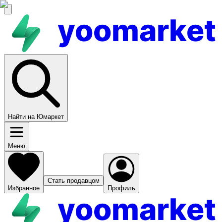
yoomarket
Найти на Юмаркет
Меню
Стать продавцом
Избранное
Профиль
yoomarket