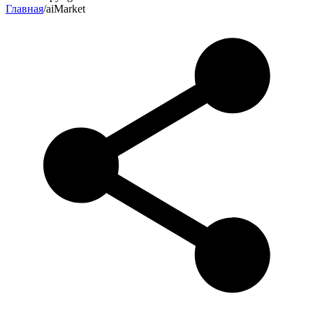
Главная
/
aiMarket