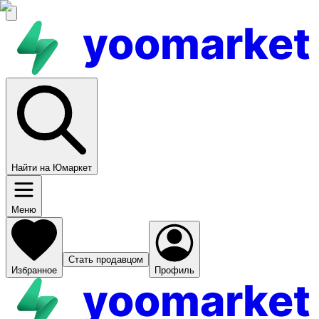
yoomarket
Найти на Юмаркет
Меню
Стать продавцом
Избранное
Профиль
yoomarket