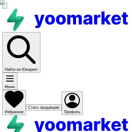
yoomarket
Найти на Юмаркет
Меню
Стать продавцом
Избранное
Профиль
yoomarket