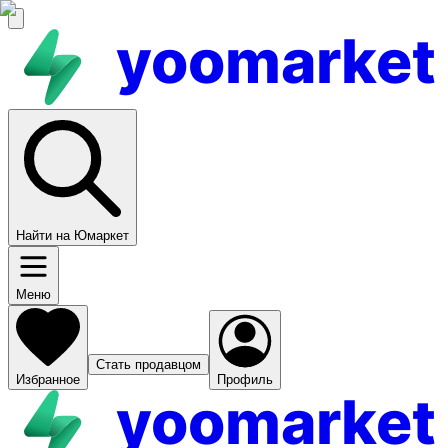
yoomarket
Найти на Юмаркет
Меню
Стать продавцом
Избранное
Профиль
yoomarket