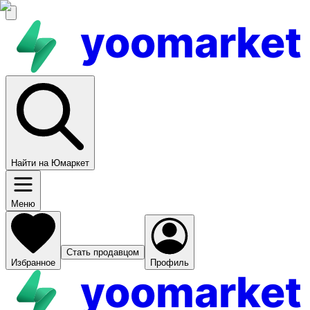
yoomarket
Найти на Юмаркет
Меню
Стать продавцом
Избранное
Профиль
yoomarket