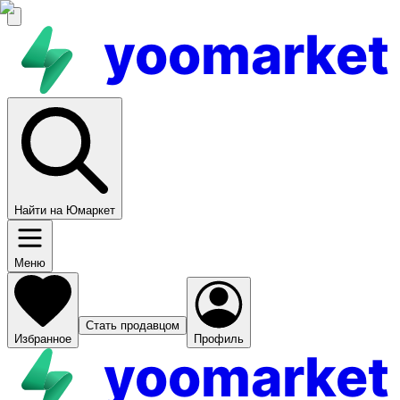
yoomarket
Найти на Юмаркет
Меню
Стать продавцом
Избранное
Профиль
yoomarket