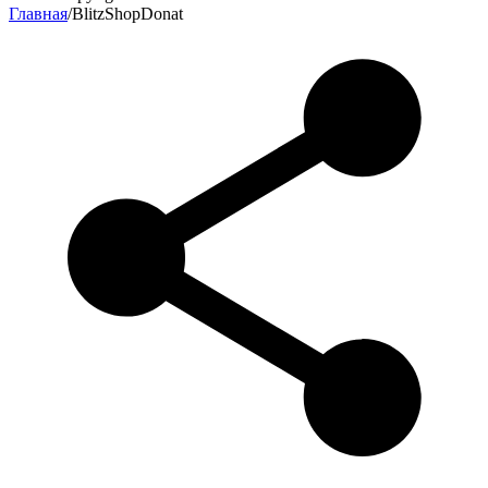
Главная
/
BlitzShopDonat