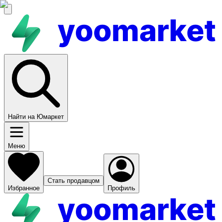
yoomarket
Найти на Юмаркет
Меню
Стать продавцом
Избранное
Профиль
yoomarket