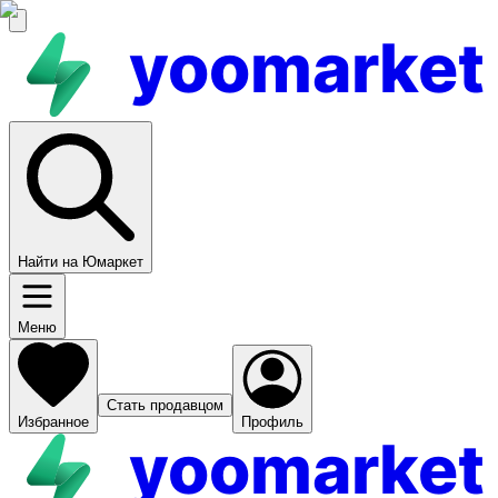
yoomarket
Найти на Юмаркет
Меню
Стать продавцом
Избранное
Профиль
yoomarket