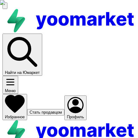
yoomarket
Найти на Юмаркет
Меню
Стать продавцом
Избранное
Профиль
yoomarket