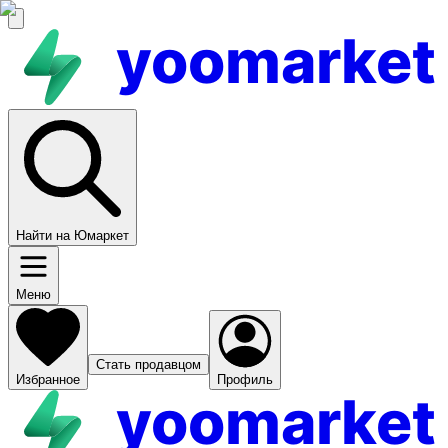
yoomarket
Найти на Юмаркет
Меню
Стать продавцом
Избранное
Профиль
yoomarket