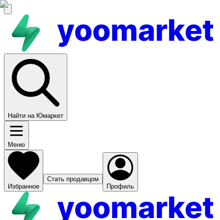
yoomarket
Найти на Юмаркет
Меню
Стать продавцом
Избранное
Профиль
yoomarket