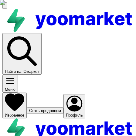
yoomarket
Найти на Юмаркет
Меню
Стать продавцом
Избранное
Профиль
yoomarket