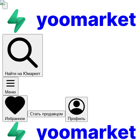
yoomarket
Найти на Юмаркет
Меню
Стать продавцом
Избранное
Профиль
yoomarket