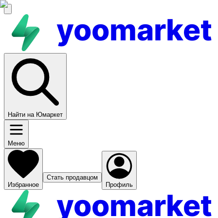
yoomarket
Найти на Юмаркет
Меню
Стать продавцом
Избранное
Профиль
yoomarket