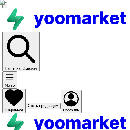
yoomarket
Найти на Юмаркет
Меню
Стать продавцом
Избранное
Профиль
yoomarket