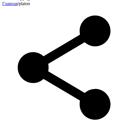
Главная
/
platon