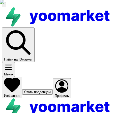
yoomarket
Найти на Юмаркет
Меню
Стать продавцом
Избранное
Профиль
yoomarket