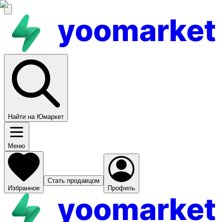
yoomarket
Найти на Юмаркет
Меню
Стать продавцом
Избранное
Профиль
yoomarket