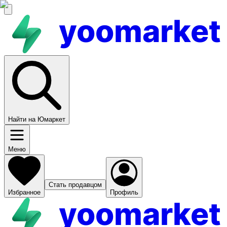
yoomarket
Найти на Юмаркет
Меню
Стать продавцом
Избранное
Профиль
yoomarket