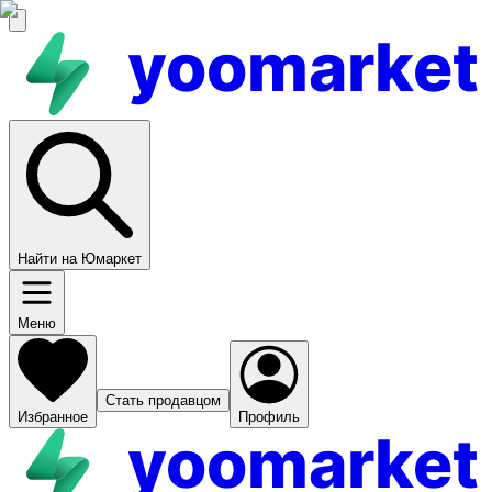
yoomarket
Найти на Юмаркет
Меню
Стать продавцом
Избранное
Профиль
yoomarket