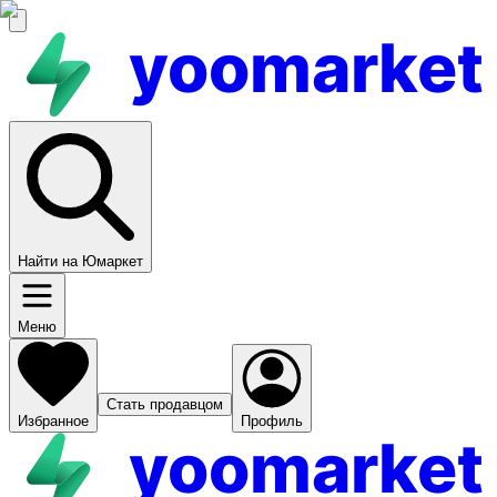
yoomarket
Найти на Юмаркет
Меню
Стать продавцом
Избранное
Профиль
yoomarket