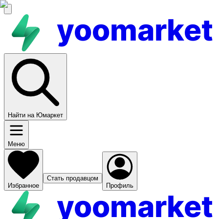
yoomarket
Найти на Юмаркет
Меню
Стать продавцом
Избранное
Профиль
yoomarket