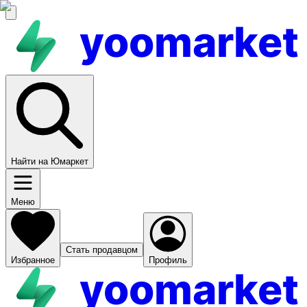
yoomarket
Найти на Юмаркет
Меню
Стать продавцом
Избранное
Профиль
yoomarket